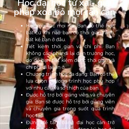
Học đại học từ xa - giải
pháp xoá bỏ mọi rào cản
Học mọi lúc mọi nơi: Bạn có thể học
bất cứ khi nào bạn có thời gian rảnh,
bất kể bạn ở đâu.
Tiết kiệm thời gian và chi phí: Bạn
không cần phải đi lại đến trường học,
do đó bạn tiết kiệm được thời gian và
chi phí đi lại, ăn ở.
Chương trình học đa dạng: Bạn có thể
lựa chọn chương trình học phù hợp
với nhu cầu và sở thích của bạn.
Được hỗ trợ bởi giảng viên và chuyên
gia: Bạn sẽ được hỗ trợ bởi giảng viên
và chuyên gia trong suốt quá trình
học tập.
Đừng để tấm bằng đại học cản trở