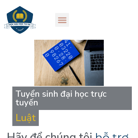
Tuyển sinh đại học trực
tuyến
Luật
Hãy
để
chúng
tôi
h
ỗ
t
r
ợ