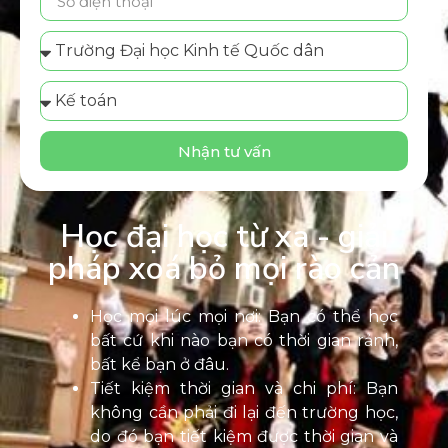
Nhận tư vấn
Học đại học từ xa - giải
pháp xoá bỏ mọi rào cản
Học mọi lúc mọi nơi: Bạn có thể học
bất cứ khi nào bạn có thời gian rảnh,
bất kể bạn ở đâu.
Tiết kiệm thời gian và chi phí: Bạn
không cần phải đi lại đến trường học,
do đó bạn tiết kiệm được thời gian và