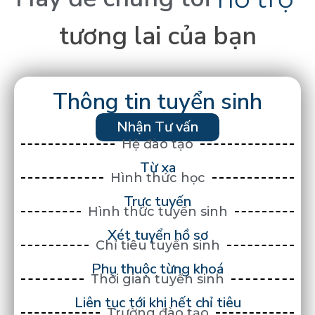
tương
lai
của
bạn
Thông tin tuyển sinh
Nhận Tư vấn
Hệ đào tạo
Từ xa
Hình thức học
Trực tuyến
Hình thức tuyển sinh
Xét tuyển hồ sơ
Chỉ tiêu tuyển sinh
Phụ thuộc từng khoá
Thời gian tuyển sinh
Liên tục tới khi hết chỉ tiêu
Trường đào tạo