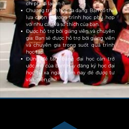
chi phí đi lại, ăn ở.
Chương trình học đa dạng: Bạn có thể
lựa chọn chương trình học phù hợp
với nhu cầu và sở thích của bạn.
Được hỗ trợ bởi giảng viên và chuyên
gia: Bạn sẽ được hỗ trợ bởi giảng viên
và chuyên gia trong suốt quá trình
học tập.
Đừng để tấm bằng đại học cản trở
ước mơ của bạn! Hãy đăng ký học đại
học từ xa ngay hôm nay để được tư
vấn miễn phí!