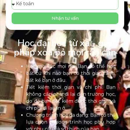
Nhận tư vấn
Học đại học từ xa - giải
pháp xoá bỏ mọi rào cản
Học mọi lúc mọi nơi: Bạn có thể học
bất cứ khi nào bạn có thời gian rảnh,
bất kể bạn ở đâu.
Tiết kiệm thời gian và chi phí: Bạn
không cần phải đi lại đến trường học,
do đó bạn tiết kiệm được thời gian và
chi phí đi lại, ăn ở.
Chương trình học đa dạng: Bạn có thể
lựa chọn chương trình học phù hợp
với nhu cầu và sở thích của bạn.