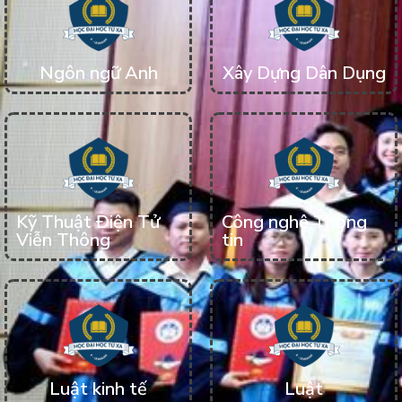
Ngôn ngữ Anh
Xây Dựng Dân Dụng
Kỹ Thuật Điện Tử
Công nghệ Thông
Viễn Thông
tin
Luật kinh tế
Luật