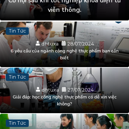
Cơ hội sau khi tốt nghiệp khoa điện tử
viễn thông.
Tin Tức
dhtuxa
28/07/2024
6 yêu cầu của ngành công nghệ thực phẩm bạn cần
biết
Tin Tức
dhtuxa
27/07/2024
Giải đáp: học công nghệ thực phẩm có dễ xin việc
không?
Tin Tức