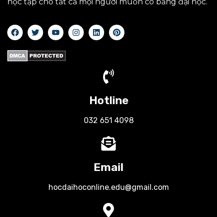
học tập cho tất cả mọi người muốn có bằng đại học.
Hotline
032 651 4098
Email
hocdaihoconline.edu@gmail.com