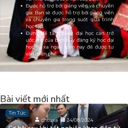
Được hỗ trợ bởi giảng viên và chuyên
gia: Bạn sẽ được hỗ trợ bởi giảng viên
và chuyên gia trong suốt quá trình
học tập.
Đừng để tấm bằng đại học cản trở
ước mơ của bạn! Hãy đăng ký học đại
học từ xa ngay hôm nay để được tư
vấn miễn phí!
Bài viết mới nhất
Tin Tức
dhtuxa
24/08/2024