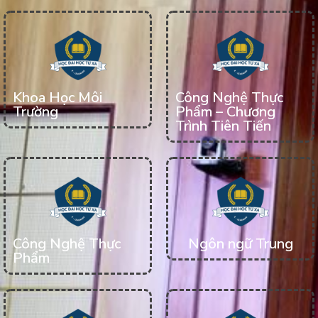
Khoa Học Môi
Công Nghệ Thực
Trường
Phẩm – Chương
Trình Tiên Tiến
Công Nghệ Thực
Ngôn ngữ Trung
Phẩm