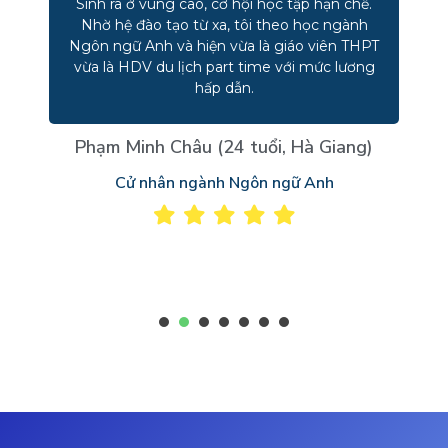
Sinh ra ở vùng cao, cơ hội học tập hạn chế.
Nhờ hệ đào tạo từ xa, tôi theo học ngành
Ngôn ngữ Anh và hiện vừa là giáo viên THPT
vừa là HDV du lịch part time với mức lương
hấp dẫn.
Phạm Minh Châu (24 tuổi, Hà Giang)
Cử nhân ngành Ngôn ngữ Anh
1
2
3
4
5
6
7