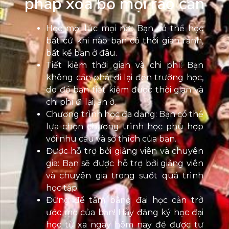
pháp xoá bỏ mọi rào cản
Học mọi lúc mọi nơi: Bạn có thể học
bất cứ khi nào bạn có thời gian rảnh,
bất kể bạn ở đâu.
Tiết kiệm thời gian và chi phí: Bạn
không cần phải đi lại đến trường học,
do đó bạn tiết kiệm được thời gian và
chi phí đi lại, ăn ở.
Chương trình học đa dạng: Bạn có thể
lựa chọn chương trình học phù hợp
với nhu cầu và sở thích của bạn.
Được hỗ trợ bởi giảng viên và chuyên
gia: Bạn sẽ được hỗ trợ bởi giảng viên
và chuyên gia trong suốt quá trình
học tập.
Đừng để tấm bằng đại học cản trở
ước mơ của bạn! Hãy đăng ký học đại
học từ xa ngay hôm nay để được tư