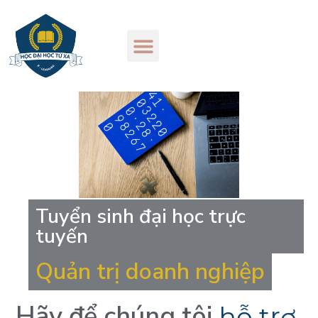
Tuyển sinh đại học trực
tuyến
Quản trị doanh nghiệp
Hãy
để
chúng
tôi
h
ỗ
t
r
ợ