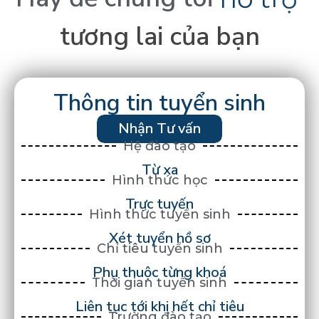
tương
lai
của
bạn
Thông tin tuyển sinh
Nhận Tư vấn
Hệ đào tạo
Từ xa
Hình thức học
Trực tuyến
Hình thức tuyển sinh
Xét tuyển hồ sơ
Chỉ tiêu tuyển sinh
Phụ thuộc từng khoá
Thời gian tuyển sinh
Liên tục tới khi hết chỉ tiêu
Trường đào tạo