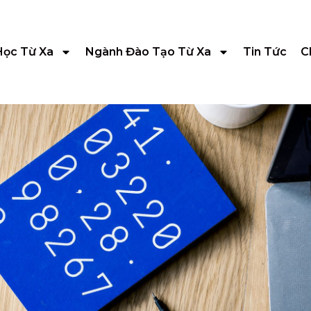
Học Từ Xa
Ngành Đào Tạo Từ Xa
Tin Tức
C