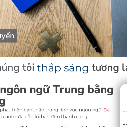
uyến
s
á
n
g
húng
tôi
tương
l
a ngôn ngữ Trung bằng
ng
át triển bản thân trong lĩnh vực ngôn ngữ,
Đại
à cánh cửa dẫn lối bạn đến thành công.