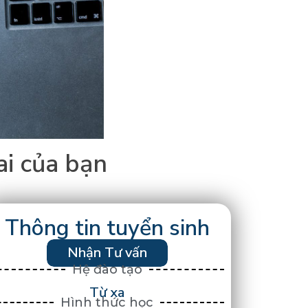
ai
của
bạn
Thông tin tuyển sinh
Nhận Tư vấn
Hệ đào tạo
Từ xa
Hình thức học