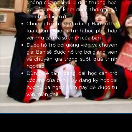
không cần phải đi lại đến trường học,
do đó bạn tiết kiệm được thời gian và
chi phí đi lại, ăn ở.
Chương trình học đa dạng: Bạn có thể
lựa chọn chương trình học phù hợp
với nhu cầu và sở thích của bạn.
Được hỗ trợ bởi giảng viên và chuyên
gia: Bạn sẽ được hỗ trợ bởi giảng viên
và chuyên gia trong suốt quá trình
học tập.
Đừng để tấm bằng đại học cản trở
ước mơ của bạn! Hãy đăng ký học đại
học từ xa ngay hôm nay để được tư
vấn miễn phí!