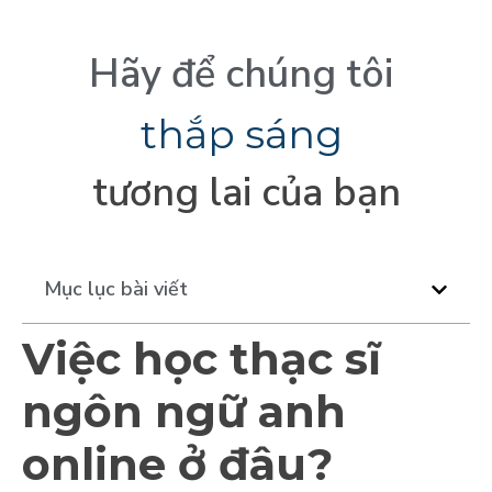
Hãy
để
chúng
tôi
t
h
ắ
p
s
á
n
g
tương
lai
của
bạn
Mục lục bài viết
Việc học thạc sĩ
ngôn ngữ anh
online ở đâu?