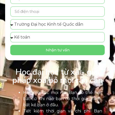
Nhận tư vấn
Học đại học từ xa - giải
pháp xoá bỏ mọi rào cản
Học mọi lúc mọi nơi: Bạn có thể học
bất cứ khi nào bạn có thời gian rảnh,
bất kể bạn ở đâu.
Tiết kiệm thời gian và chi phí: Bạn