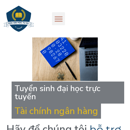
Tuyển sinh đại học trực
tuyến
Tài chính ngân hàng
Hãy
để
chúng
tôi
h
ỗ
t
r
ợ