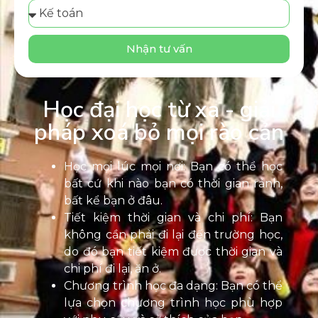
Nhận tư vấn
Học đại học từ xa - giải
pháp xoá bỏ mọi rào cản
Học mọi lúc mọi nơi: Bạn có thể học
bất cứ khi nào bạn có thời gian rảnh,
bất kể bạn ở đâu.
Tiết kiệm thời gian và chi phí: Bạn
không cần phải đi lại đến trường học,
do đó bạn tiết kiệm được thời gian và
chi phí đi lại, ăn ở.
Chương trình học đa dạng: Bạn có thể
lựa chọn chương trình học phù hợp