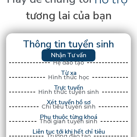
tương
lai
của
bạn
Thông tin tuyển sinh
Nhận Tư vấn
Hệ đào tạo
Từ xa
Hình thức học
Trực tuyến
Hình thức tuyển sinh
Xét tuyển hồ sơ
Chỉ tiêu tuyển sinh
Phụ thuộc từng khoá
Thời gian tuyển sinh
Liên tục tới khi hết chỉ tiêu
Trường đào tạo