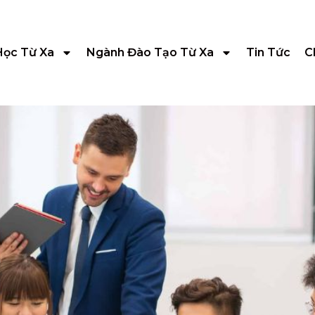
Học Từ Xa
Ngành Đào Tạo Từ Xa
Tin Tức
C