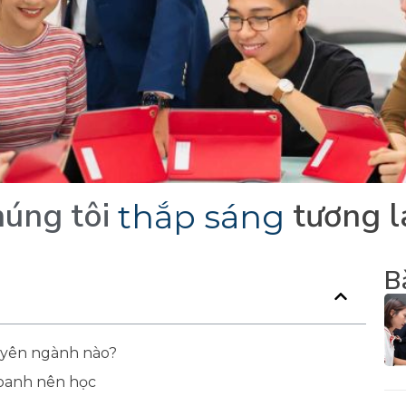
húng
tôi
tương
l
t
h
ắ
p
s
á
n
g
B
uyên ngành nào?
doanh nên học