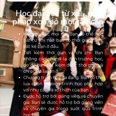
Học đại học từ xa - giải
pháp xoá bỏ mọi rào cản
Học mọi lúc mọi nơi: Bạn có thể học
bất cứ khi nào bạn có thời gian rảnh,
bất kể bạn ở đâu.
Tiết kiệm thời gian và chi phí: Bạn
không cần phải đi lại đến trường học,
do đó bạn tiết kiệm được thời gian và
chi phí đi lại, ăn ở.
Chương trình học đa dạng: Bạn có thể
lựa chọn chương trình học phù hợp
với nhu cầu và sở thích của bạn.
Được hỗ trợ bởi giảng viên và chuyên
gia: Bạn sẽ được hỗ trợ bởi giảng viên
và chuyên gia trong suốt quá trình
học tập.