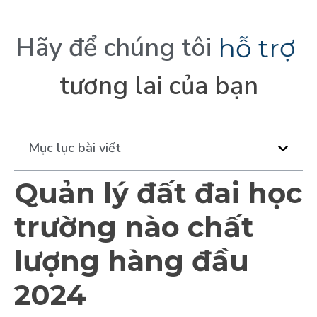
Hãy
để
chúng
tôi
h
ỗ
t
r
ợ
tương
lai
của
bạn
Mục lục bài viết
Quản lý đất đai học
trường nào chất
lượng hàng đầu
2024