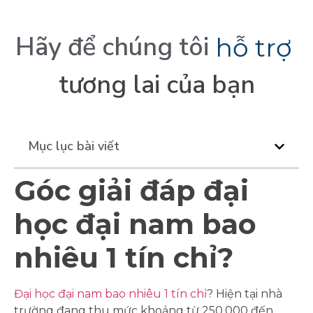
Hãy
để
chúng
tôi
h
ỗ
t
r
ợ
tương
lai
của
bạn
Mục lục bài viết
Góc giải đáp đại
học đại nam bao
nhiêu 1 tín chỉ?
Đại học đại nam bao nhiêu 1 tín chỉ
? Hiện tại nhà
trường đang thu mức khoảng từ 250.000 đến