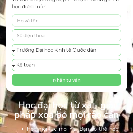
học được luôn
Nhận tư vấn
Học đại học từ xa - giải
pháp xoá bỏ mọi rào cản
Học mọi lúc mọi nơi: Bạn có thể học