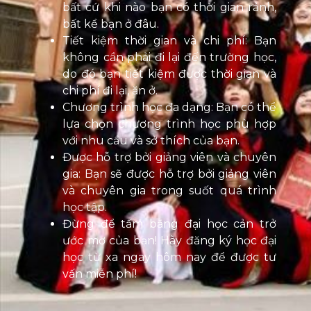
bất cứ khi nào bạn có thời gian rảnh,
bất kể bạn ở đâu.
Tiết kiệm thời gian và chi phí: Bạn
không cần phải đi lại đến trường học,
do đó bạn tiết kiệm được thời gian và
chi phí đi lại, ăn ở.
Chương trình học đa dạng: Bạn có thể
lựa chọn chương trình học phù hợp
với nhu cầu và sở thích của bạn.
Được hỗ trợ bởi giảng viên và chuyên
gia: Bạn sẽ được hỗ trợ bởi giảng viên
và chuyên gia trong suốt quá trình
học tập.
Đừng để tấm bằng đại học cản trở
ước mơ của bạn! Hãy đăng ký học đại
học từ xa ngay hôm nay để được tư
vấn miễn phí!