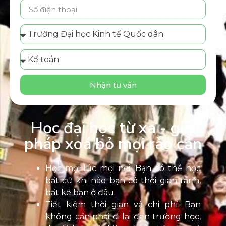
Nhận tư vấn
Học đại học từ xa - giải
pháp xoá bỏ mọi rào cản
Học mọi lúc mọi nơi: Bạn có thể học
bất cứ khi nào bạn có thời gian rảnh,
bất kể bạn ở đâu.
Tiết kiệm thời gian và chi phí: Bạn
không cần phải đi lại đến trường học,