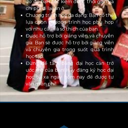
do đó bạn tiết kiệm được thời gian và
chi phí đi lại, ăn ở.
Chương trình học đa dạng: Bạn có thể
lựa chọn chương trình học phù hợp
với nhu cầu và sở thích của bạn.
Được hỗ trợ bởi giảng viên và chuyên
gia: Bạn sẽ được hỗ trợ bởi giảng viên
và chuyên gia trong suốt quá trình
học tập.
Đừng để tấm bằng đại học cản trở
ước mơ của bạn! Hãy đăng ký học đại
học từ xa ngay hôm nay để được tư
vấn miễn phí!