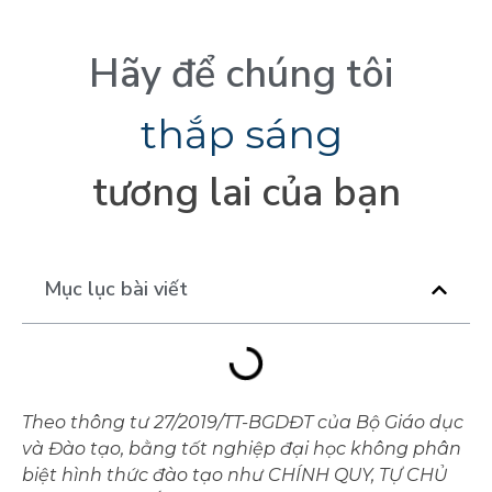
Hãy
để
chúng
tôi
t
h
ắ
p
s
á
n
g
tương
lai
của
bạn
Mục lục bài viết
Theo thông tư 27/2019/TT-BGDĐT của Bộ Giáo dục
và Đào tạo, bằng tốt nghiệp đại học không phân
biệt hình thức đào tạo như CHÍNH QUY, TỰ CHỦ